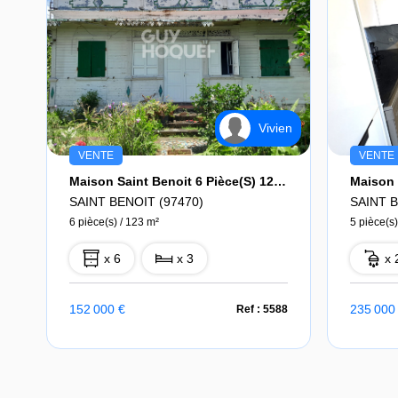
Vivien
VENTE
VENTE
Maison Saint Benoit 6 Pièce(s) 123 M2
SAINT BENOIT (97470)
SAINT B
6 pièce(s) / 123 m²
5 pièce(s)
x 6
x 3
x 
152 000 €
235 000
Ref : 5588