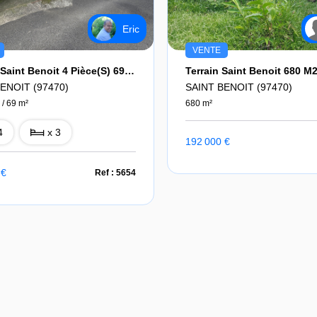
Eric
VENTE
Maison Saint Benoit 4 Pièce(s) 69 M2
Terrain Saint Benoit 680 M
ENOIT (97470)
SAINT BENOIT (97470)
 / 69 m²
680 m²
4
x 3
192 000 €
 €
Ref : 5654