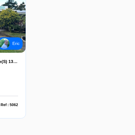
Eric
Maison Saint Benoit 5 Pièce(s) 137 M2
Ref : 5062