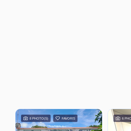
8 PHOTO(S)
FAVORIS
6 PH