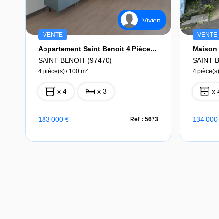
Vivien
VENTE
VENTE
Appartement Saint Benoit 4 Pièce(s) 100 M2
SAINT BENOIT (97470)
SAINT B
4 pièce(s) / 100 m²
4 pièce(s)
x 4
x 3
x 
183 000 €
134 000
Ref : 5673