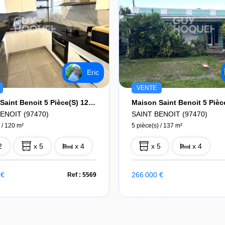
Eric
VENTE
Maison Saint Benoit 5 Pièce(s) 120 M2
ENOIT (97470)
SAINT BENOIT (97470)
 / 120 m²
5 pièce(s) / 137 m²
2
x 5
x 4
x 5
x 4
 €
266 000 €
Ref : 5569