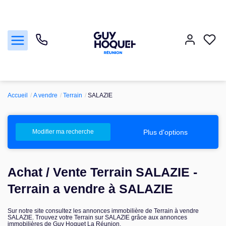
Accueil
A vendre
Terrain
SALAZIE
Acheter
Vendre
Plus d'options
Modifier ma recherche
Louer
Achat / Vente Terrain SALAZIE -
Faire gérer
Terrain a vendre à SALAZIE
Sur notre site consultez les annonces immobilière de Terrain à vendre
Nos agences
SALAZIE. Trouvez votre Terrain sur SALAZIE grâce aux annonces
immobilières de Guy Hoquet La Réunion.