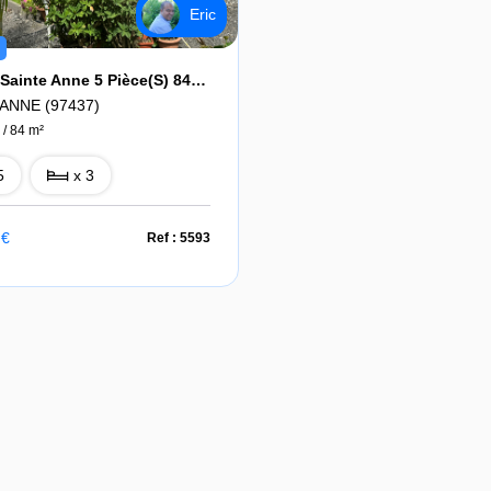
Eric
Maison Sainte Anne 5 Pièce(s) 84 M2
ANNE (97437)
 / 84 m²
5
x 3
 €
Ref : 5593