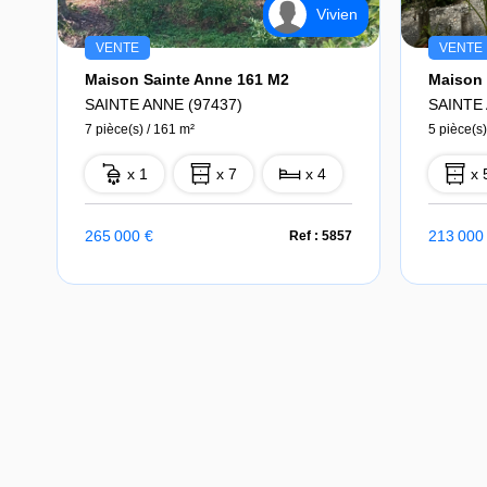
Vivien
VENTE
VENTE
Maison Sainte Anne 161 M2
SAINTE ANNE (97437)
SAINTE 
7 pièce(s) / 161 m²
5 pièce(s)
x 1
x 7
x 4
x 
265 000 €
213 000
Ref : 5857