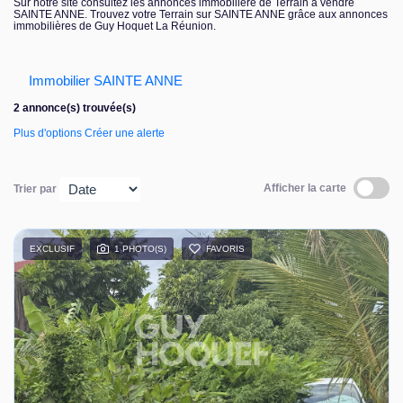
Sur notre site consultez les annonces immobilière de Terrain à vendre
SAINTE ANNE. Trouvez votre Terrain sur SAINTE ANNE grâce aux annonces
Nous contacter
immobilières de Guy Hoquet La Réunion.
Immobilier SAINTE ANNE
2 annonce(s) trouvée(s)
Plus d'options
Créer une alerte
Afficher la carte
Trier par
EXCLUSIF
1 PHOTO(S)
FAVORIS