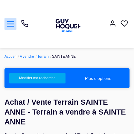
Accueil
A vendre
Terrain
SAINTE ANNE
Acheter
Vendre
Plus d'options
Modifier ma recherche
Louer
Achat / Vente Terrain SAINTE
Faire gérer
ANNE - Terrain a vendre à SAINTE
ANNE
Nos agences