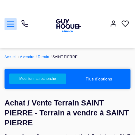
Accueil
A vendre
Terrain
SAINT PIERRE
Acheter
Vendre
Plus d'options
Modifier ma recherche
Louer
Achat / Vente Terrain SAINT
Faire gérer
PIERRE - Terrain a vendre à SAINT
PIERRE
Nos agences