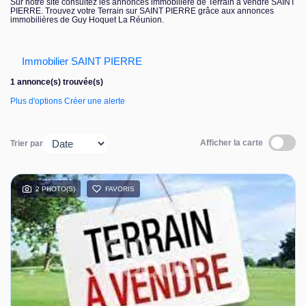
Sur notre site consultez les annonces immobilière de Terrain à vendre SAINT
PIERRE. Trouvez votre Terrain sur SAINT PIERRE grâce aux annonces
Nous contacter
immobilières de Guy Hoquet La Réunion.
Immobilier SAINT PIERRE
1 annonce(s) trouvée(s)
Plus d'options
Créer une alerte
Afficher la carte
Trier par
2 PHOTO(S)
FAVORIS