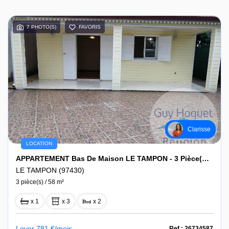
7 PHOTO(S)
FAVORIS
Clarisse
LOCATION
APPARTEMENT Bas De Maison LE TAMPON - 3 Pièce(s) - 58 M2
LE TAMPON (97430)
3 pièce(s) / 58 m²
x 1
x 3
x 2
Loyer 781 €/mois
Ref : 26734587