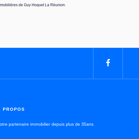
mmobilières de Guy Hoquet La Réunion.
À PROPOS
otre partenaire immobilier depuis plus de 35ans.