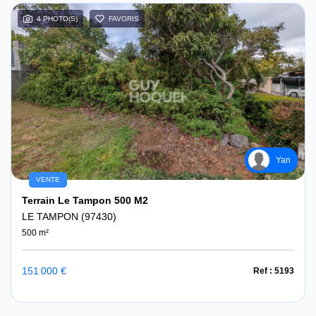
4 PHOTO(S)
FAVORIS
Yan
VENTE
Terrain Le Tampon 500 M2
LE TAMPON (97430)
500 m²
151 000 €
Ref : 5193