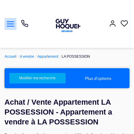
Accueil
A vendre
Appartement
LA POSSESSION
Acheter
Vendre
Plus d'options
Modifier ma recherche
Louer
Achat / Vente Appartement LA
Faire gérer
POSSESSION - Appartement a
vendre à LA POSSESSION
Nos agences