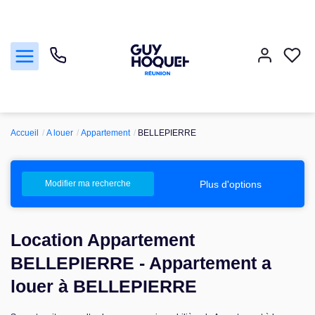
Accueil
A louer
Appartement
BELLEPIERRE
Acheter
Vendre
Plus d'options
Modifier ma recherche
Louer
Location Appartement
Faire gérer
BELLEPIERRE - Appartement a
louer à BELLEPIERRE
Nos agences