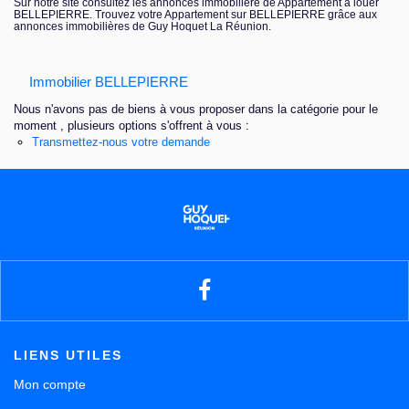
Sur notre site consultez les annonces immobilière de Appartement à louer
BELLEPIERRE. Trouvez votre Appartement sur BELLEPIERRE grâce aux
Nous contacter
annonces immobilières de Guy Hoquet La Réunion.
Immobilier BELLEPIERRE
Nous n'avons pas de biens à vous proposer dans la catégorie pour le
moment , plusieurs options s'offrent à vous :
Transmettez-nous votre demande
LIENS UTILES
Mon compte