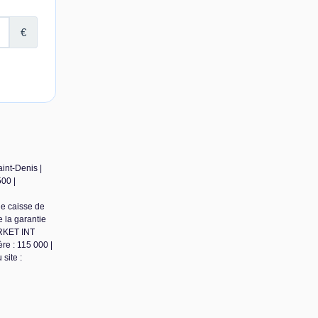
int-Denis |
00 |
de caisse de
 la garantie
ARKET INT
re : 115 000 |
site :