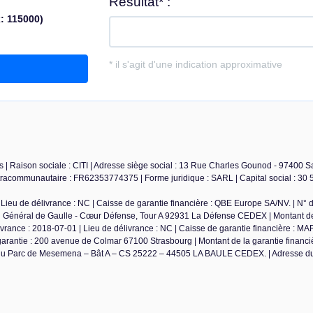
 | Raison sociale : CITI | Adresse siège social : 13 Rue Charles Gounod - 97400 Sa
racommunautaire : FR62353774375 | Forme juridique : SARL | Capital social : 30 5
Lieu de délivrance : NC | Caisse de garantie financière : QBE Europe SA/NV. | N° 
du Général de Gaulle - Cœur Défense, Tour A 92931 La Défense CEDEX | Montant de
ivrance : 2018-07-01 | Lieu de délivrance : NC | Caisse de garantie financière : M
rantie : 200 avenue de Colmar 67100 Strasbourg | Montant de la garantie financiè
u Parc de Mesemena – Bât A – CS 25222 – 44505 LA BAULE CEDEX. | Adresse du 