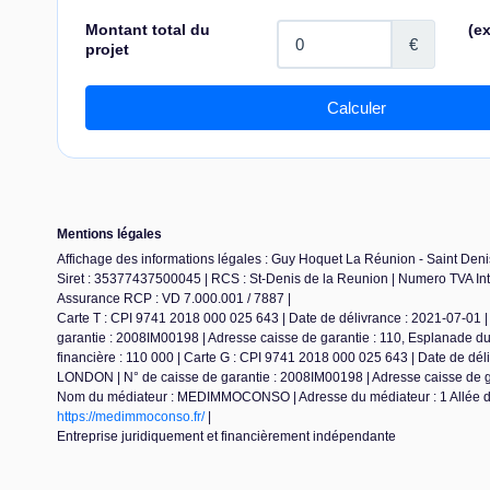
Mentions légales
Affichage des informations légales : Guy Hoquet La Réunion - Saint Denis
Siret : 35377437500045 | RCS : St-Denis de la Reunion | Numero TVA Int
Assurance RCP : VD 7.000.001 / 7887 |
Carte T : CPI 9741 2018 000 025 643 | Date de délivrance : 2021-07-01 | 
garantie : 2008IM00198 | Adresse caisse de garantie : 110, Esplanade 
financière : 110 000 | Carte G : CPI 9741 2018 000 025 643 | Date de dél
LONDON | N° de caisse de garantie : 2008IM00198 | Adresse caisse de ga
Nom du médiateur : MEDIMMOCONSO | Adresse du médiateur : 1 Allée d
https://medimmoconso.fr/
|
Entreprise juridiquement et financièrement indépendante