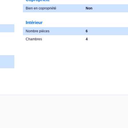
Bien en copropriété
Non
Intérieur
Nombre pièces
6
Chambres
4