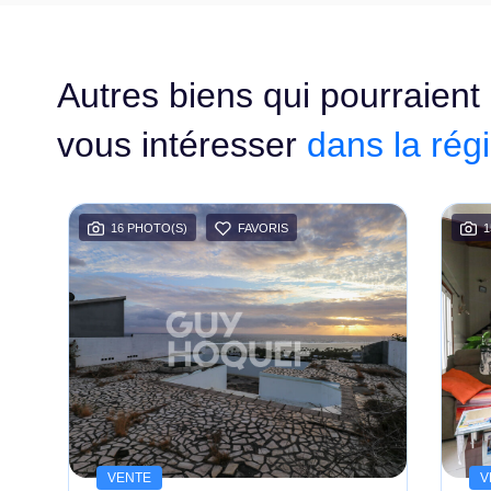
Autres biens qui pourraient
vous intéresser
dans la rég
16 PHOTO(S)
FAVORIS
1
VENTE
V