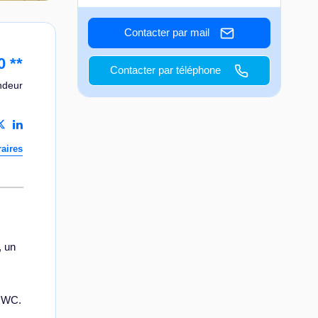
Contacter par mail
0
**
Contacter par téléphone
ndeur
aires
, un
n WC.