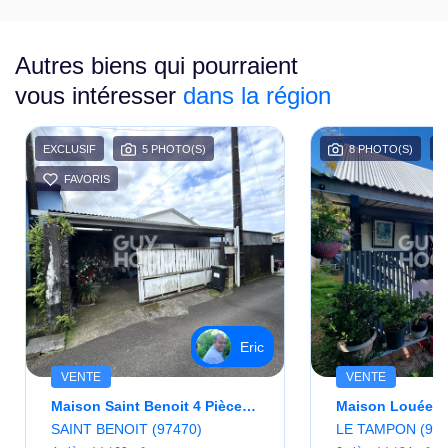
Autres biens qui pourraient
vous intéresser
dans la région
EXCLUSIF
5 PHOTO(S)
8 PHOTO(S)
FAVORIS
Eric
VENTE
VENTE
Maison Saint Benoit 4 Pièce(s) 69 M2
SAINT BENOIT (97470)
LE TAMPON (974