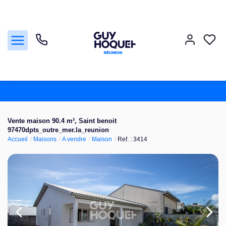
Acheter
Vente maison 90.4 m², Saint benoit
97470dpts_outre_mer.la_reunion
Vendre
Accueil
Maisons
A vendre
Maison
Ref. : 3414
Louer
Faire gérer
Nos agences