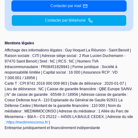
Contacter par mail
Contacter par téléphone
Mentions légales
Affichage des informations légales : Guy Hoquet La Réunion - Saint Benoit |
Raison sociale : CITI | Adresse siège social : 2 Rue Lucien Duchemann -
97470 Saint Benoit | Siret : NC | RCS : NC | Numero TVA
Intracommunautaire : FR08451828941 | Forme juridique : Société à
responsabilité limitée | Capital social : 16 000 | Assurance RCP : VD
7.000.001 / 18956 |
Carte T : CPI 9741 2016 000 009 963 | Date de délivrance : 2020-01-07 |
Lieu de délivrance : NC | Caisse de garantie financière : QBE Europe SA/NV.
| N° de caisse de garantie : 65548-3 / 18956 | Adresse caisse de garantie :
Coeur Defense tour A - 110 Esplanade du Général de Gaulle 92931 La
Défense Cedex | Montant de la garantie financière : 110 000 | Nom du
médiateur : MEDIMMOCONSO | Adresse du médiateur : 1 Allée du Parc de
Mesemena – Bât A – CS 25222 – 44505 LA BAULE CEDEX. | Adresse du site
:
https://medimmoconso.fr/
|
Entreprise juridiquement et financièrement indépendante