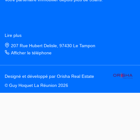
Lire plus
207 Rue Hubert Delisle, 97430 Le Tampon
Afficher le téléphone
Sur le littoral oriental de l’île, précisément sur la côte au vent,
Saint-Benoît est la deuxième plus importante commune
réunionnaise derrière Saint-Denis. La commune, qui s’étend de la
plage aux sommets du centre de l’île, propose une grande variété
de paysages. Un environnement verdoyant composé de cultures
fruitières et de grands massifs forestiers intégrés dans le parc
Lire plus
national. Vous souhaitez vendre, louer ou acheter à Saint-Benoît
ou alentour ?
2 Rue Lucien Duchemann, 97470 Saint Benoit
Enseigne nationale de référence et agence de proximité, CITI
Afficher le téléphone
GUY-HOQUET vous aide à concrétiser rapidement dans les
meilleures conditions possibles. Notre équipe vous accueille 6 rue
Lucien Duchemann du lundi au vendredi de 08 h 30 à 12 h 15 et
Designé et développé par Orisha Real Estate
13h30 à 17h30.