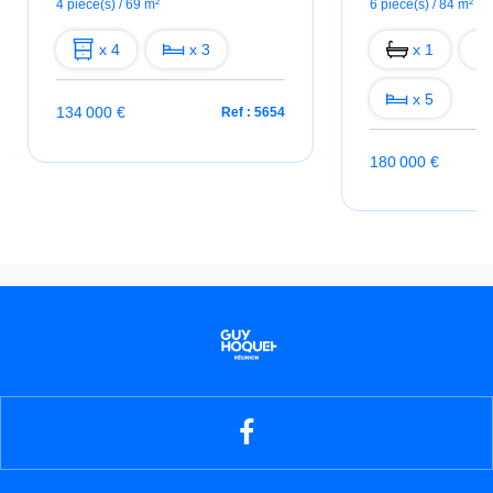
4 pièce(s) / 69 m²
6 pièce(s) / 84 m²
x 4
x 3
x 1
x 5
134 000 €
Ref : 5654
180 000 €