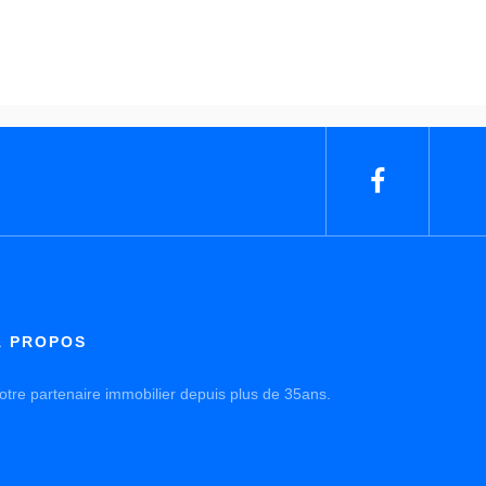
À PROPOS
ur le littoral oriental de l’île, précisément sur la côte au vent,
aint-Benoît est la deuxième plus importante commune
éunionnaise derrière Saint-Denis. La commune, qui s’étend de
a plage aux sommets du centre de l’île, propose une grande
ariété de paysages. Un environnement verdoyant composé de