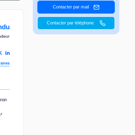
Contacter par mail
Contacter par téléphone
ndu
ndeur
aires
iron
m²