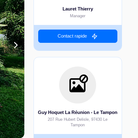
Lauret Thierry
Manager
Contact rapide
Guy Hoquet La Réunion - Le Tampon
207 Rue Hubert Delisle
,
97430
Le
Tampon