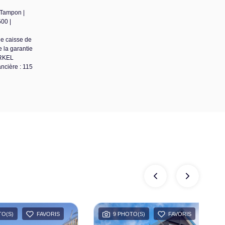
 Tampon |
00 |
de caisse de
 la garantie
ARKEL
ncière : 115
TO(S)
FAVORIS
9 PHOTO(S)
FAVORIS