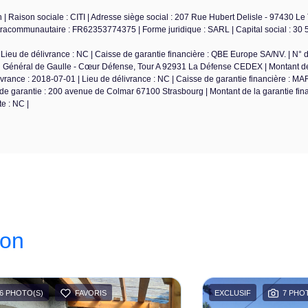
| Raison sociale : CITI | Adresse siège social : 207 Rue Hubert Delisle - 97430 Le
racommunautaire : FR62353774375 | Forme juridique : SARL | Capital social : 30 5
Lieu de délivrance : NC | Caisse de garantie financière : QBE Europe SA/NV. | N° 
du Général de Gaulle - Cœur Défense, Tour A 92931 La Défense CEDEX | Montant de
ivrance : 2018-07-01 | Lieu de délivrance : NC | Caisse de garantie financière : M
de garantie : 200 avenue de Colmar 67100 Strasbourg | Montant de la garantie fina
e : NC |
ion
6 PHOTO(S)
FAVORIS
EXCLUSIF
7 PHO