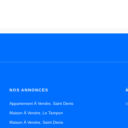
NOS ANNONCES
Appartement À Vendre, Saint Denis
S
S
Maison À Vendre, Le Tampon
r
l
Maison À Vendre, Saint Denis
v