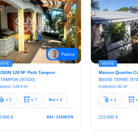
Patrice
ENTE
VENTE
ISON 128 M² Petit Tampon
Maison Quartier Ca
 TAMPON (97430)
BASSE TERRE (974
ièce(s) / 128.9 m²
6 pièce(s) / 82 m²
x 2
x 7
x 4
x 1
x
3 000 €
223 000 €
Ref : 33248376