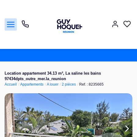
Acheter
Location appartement 34.13 m², La saline les bains
97434dpts_outre_mer.la_reunion
Vendre
Accueil
Appartements
A louer
2 pièces
Ref. : 8235665
Louer
Faire gérer
Nos agences