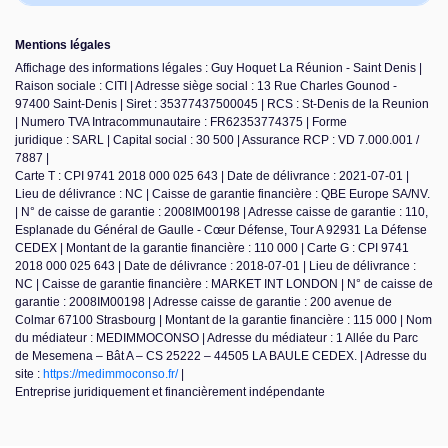
Mentions légales
Affichage des informations légales : Guy Hoquet La Réunion - Saint Denis |
Raison sociale : CITI | Adresse siège social : 13 Rue Charles Gounod -
97400 Saint-Denis | Siret : 35377437500045 | RCS : St-Denis de la Reunion
| Numero TVA Intracommunautaire : FR62353774375 | Forme
juridique : SARL | Capital social : 30 500 | Assurance RCP : VD 7.000.001 /
7887 |
Carte T : CPI 9741 2018 000 025 643 | Date de délivrance : 2021-07-01 |
Lieu de délivrance : NC | Caisse de garantie financière : QBE Europe SA/NV.
| N° de caisse de garantie : 2008IM00198 | Adresse caisse de garantie : 110,
Esplanade du Général de Gaulle - Cœur Défense, Tour A 92931 La Défense
CEDEX | Montant de la garantie financière : 110 000 | Carte G : CPI 9741
2018 000 025 643 | Date de délivrance : 2018-07-01 | Lieu de délivrance :
NC | Caisse de garantie financière : MARKET INT LONDON | N° de caisse de
garantie : 2008IM00198 | Adresse caisse de garantie : 200 avenue de
Colmar 67100 Strasbourg | Montant de la garantie financière : 115 000 | Nom
du médiateur : MEDIMMOCONSO | Adresse du médiateur : 1 Allée du Parc
de Mesemena – Bât A – CS 25222 – 44505 LA BAULE CEDEX. | Adresse du
site :
https://medimmoconso.fr/
|
Entreprise juridiquement et financièrement indépendante