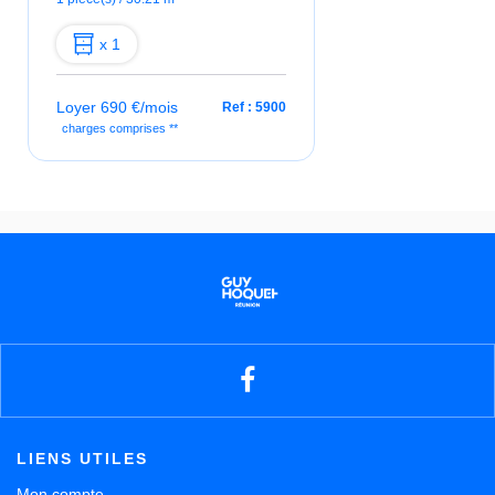
x 1
Loyer 690 €/mois
Ref : 5900
charges comprises **
LIENS UTILES
Mon compte