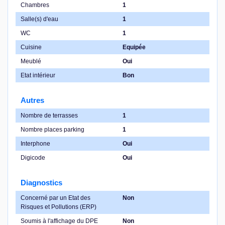
Chambres
1
Salle(s) d'eau
1
WC
1
Cuisine
Equipée
Meublé
Oui
Etat intérieur
Bon
Autres
Nombre de terrasses
1
Nombre places parking
1
Interphone
Oui
Digicode
Oui
Diagnostics
Concerné par un Etat des
Non
Risques et Pollutions (ERP)
Soumis à l'affichage du DPE
Non