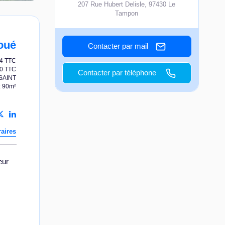
207 Rue Hubert Delisle
,
97430
Le
Tampon
oué
Contacter par mail
54 TTC
20 TTC
Contacter par téléphone
SAINT
: 90m²
aires
eur