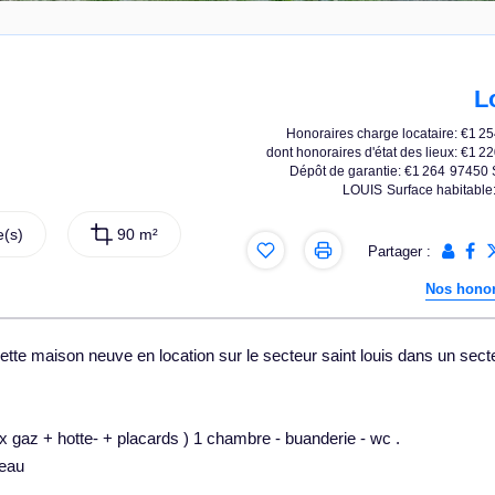
L
Honoraires charge locataire: €1 2
dont honoraires d'état des lieux: €1 2
Dépôt de garantie: €1 264
97450 
LOUIS
Surface habitable
(s)
90 m²
Partager :
Nos honor
e maison neuve en location sur le secteur saint louis dans un sect
x gaz + hotte- + placards ) 1 chambre - buanderie - wc .
reau