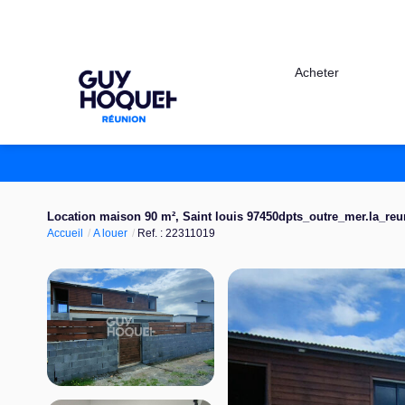
Acheter
Location maison 90 m², Saint louis 97450dpts_outre_mer.la_re
Accueil
A louer
Ref. : 22311019