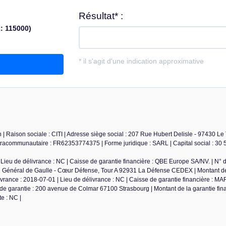
| Raison sociale : CITI | Adresse siège social : 207 Rue Hubert Delisle - 97430 Le
racommunautaire : FR62353774375 | Forme juridique : SARL | Capital social : 30 5
Lieu de délivrance : NC | Caisse de garantie financière : QBE Europe SA/NV. | N° 
du Général de Gaulle - Cœur Défense, Tour A 92931 La Défense CEDEX | Montant de
ivrance : 2018-07-01 | Lieu de délivrance : NC | Caisse de garantie financière : M
de garantie : 200 avenue de Colmar 67100 Strasbourg | Montant de la garantie fina
e : NC |