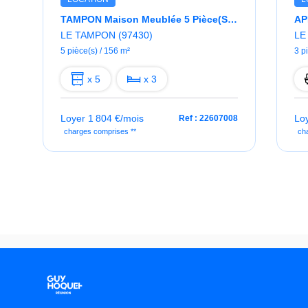
TAMPON Maison Meublée 5 Pièce(s) 156 M²
LE TAMPON (97430)
LE
5 pièce(s) / 156 m²
3 p
x 5
x 3
Loyer 1 804 €/mois
Lo
Ref : 22607008
charges comprises **
ch