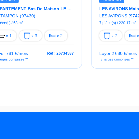
APPARTEMENT Bas De Maison LE TAMPON - 3 Pièce(s) - 58 M2
 TAMPON (97430)
LES AVIRONS (974
ièce(s) / 58 m²
7 pièce(s) / 220.17 m²
x 1
x 3
x 2
x 7
x
yer 781 €/mois
Loyer 2 680 €/mois
Ref : 26734587
arges comprises **
charges comprises **