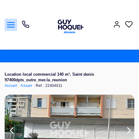
Acheter
Location local commercial 140 m², Saint denis
97400dpts_outre_mer.la_reunion
Vendre
Accueil
A louer
Ref. : 22404011
Louer
Faire gérer
Nos agences