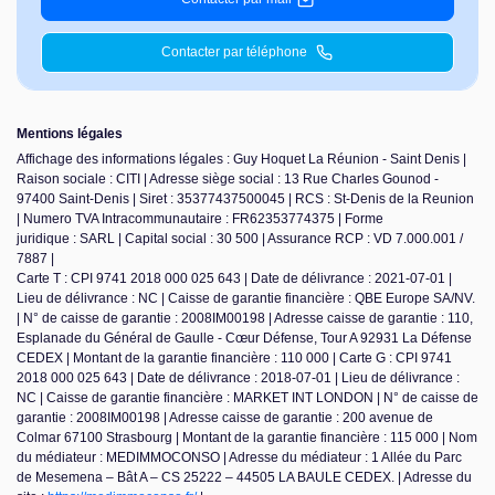
Contacter par téléphone
Mentions légales
Affichage des informations légales : Guy Hoquet La Réunion - Saint Denis |
Raison sociale : CITI | Adresse siège social : 13 Rue Charles Gounod -
97400 Saint-Denis | Siret : 35377437500045 | RCS : St-Denis de la Reunion
| Numero TVA Intracommunautaire : FR62353774375 | Forme
juridique : SARL | Capital social : 30 500 | Assurance RCP : VD 7.000.001 /
7887 |
Carte T : CPI 9741 2018 000 025 643 | Date de délivrance : 2021-07-01 |
Lieu de délivrance : NC | Caisse de garantie financière : QBE Europe SA/NV.
| N° de caisse de garantie : 2008IM00198 | Adresse caisse de garantie : 110,
Esplanade du Général de Gaulle - Cœur Défense, Tour A 92931 La Défense
CEDEX | Montant de la garantie financière : 110 000 | Carte G : CPI 9741
2018 000 025 643 | Date de délivrance : 2018-07-01 | Lieu de délivrance :
NC | Caisse de garantie financière : MARKET INT LONDON | N° de caisse de
garantie : 2008IM00198 | Adresse caisse de garantie : 200 avenue de
Colmar 67100 Strasbourg | Montant de la garantie financière : 115 000 | Nom
du médiateur : MEDIMMOCONSO | Adresse du médiateur : 1 Allée du Parc
de Mesemena – Bât A – CS 25222 – 44505 LA BAULE CEDEX. | Adresse du