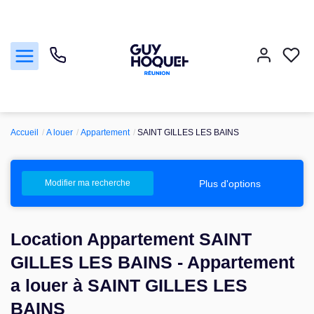
Accueil
A louer
Appartement
SAINT GILLES LES BAINS
Acheter
Vendre
Plus d'options
Modifier ma recherche
Louer
Location Appartement SAINT
Faire gérer
GILLES LES BAINS - Appartement
a louer à SAINT GILLES LES
Nos agences
BAINS