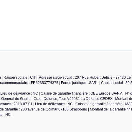
| Raison sociale : CITI | Adresse siège social : 207 Rue Hubert Delisle - 97430 Le
racommunautaire : FR62353774375 | Forme juridique : SARL | Capital social : 30 5
Lieu de délivrance : NC | Caisse de garantie financière : QBE Europe SA/NV. | N° 
du Général de Gaulle - Cœur Défense, Tour A 92931 La Défense CEDEX | Montant de
ivrance : 2018-07-01 | Lieu de délivrance : NC | Caisse de garantie financière : M
de garantie : 200 avenue de Colmar 67100 Strasbourg | Montant de la garantie fina
e : NC |