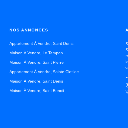
NOS ANNONCES
Appartement À Vendre, Saint Denis
S
S
Maison À Vendre, Le Tampon
r
l
Maison À Vendre, Saint Pierre
v
Appartement À Vendre, Sainte Clotilde
c
L
l
Maison À Vendre, Saint Denis
S
Maison À Vendre, Saint Benoit
E
G
m
r
1
V
e