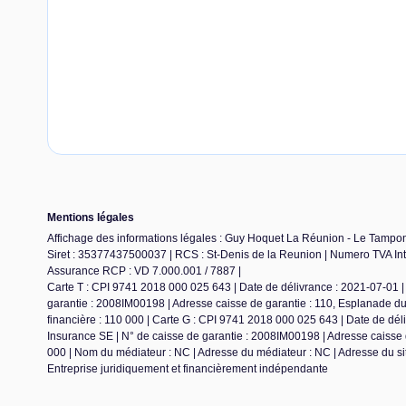
Mentions légales
Affichage des informations légales : Guy Hoquet La Réunion - Le Tampon 
Siret : 35377437500037 | RCS : St-Denis de la Reunion | Numero TVA Int
Assurance RCP : VD 7.000.001 / 7887 |
Carte T : CPI 9741 2018 000 025 643 | Date de délivrance : 2021-07-01 | 
garantie : 2008IM00198 | Adresse caisse de garantie : 110, Esplanade 
financière : 110 000 | Carte G : CPI 9741 2018 000 025 643 | Date de dél
Insurance SE | N° de caisse de garantie : 2008IM00198 | Adresse caisse 
000 | Nom du médiateur : NC | Adresse du médiateur : NC | Adresse du sit
Entreprise juridiquement et financièrement indépendante