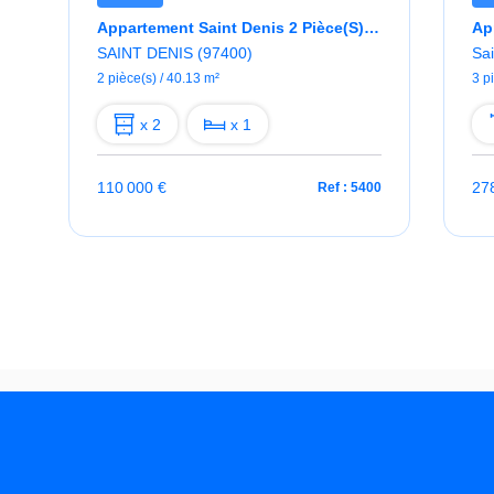
 DU MOUFIA
Appartement Saint Denis 2 Pièce(s) 40.13 M2
SAINT DENIS (97400)
Sai
2 pièce(s) / 40.13 m²
3 p
x 2
x 1
110 000 €
27
5
Ref : 5400