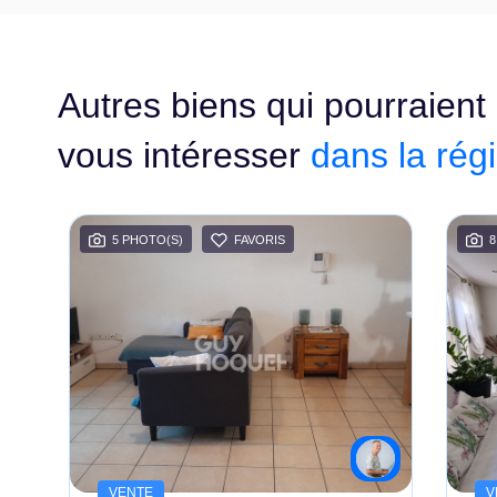
Autres biens qui pourraient
vous intéresser
dans la rég
5 PHOTO(S)
FAVORIS
8
el
VENTE
V