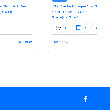
Appartement Sainte Clotilde 1 Pièce(s) 19 M2
T3 - Proche Clinique Ste Clotilde
(97490)
SAINT DENIS (97490)
3 pièce(s) / 63.3 m²
x 1
x 3
x 2
169 000 €
Ref : 5810
Ref : 