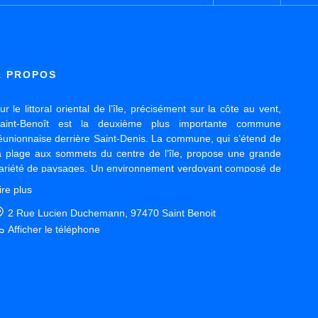
À PROPOS
ur le littoral oriental de l’île, précisément sur la côte au vent,
aint-Benoît est la deuxième plus importante commune
éunionnaise derrière Saint-Denis. La commune, qui s’étend de
a plage aux sommets du centre de l’île, propose une grande
ariété de paysages. Un environnement verdoyant composé de
ultures fruitières et de grands massifs forestiers intégrés dans
ire plus
e parc national. Vous souhaitez vendre, louer ou acheter à
aint-Benoît ou alentour ?
2 Rue Lucien Duchemann, 97470 Saint Benoit
nseigne nationale de référence et agence de proximité, CITI
Afficher le téléphone
UY-HOQUET vous aide à concrétiser rapidement dans les
eilleures conditions possibles. Notre équipe vous accueille 6
ue Lucien Duchemann du lundi au vendredi de 08 h 30 à 12 h
5 et 13h30 à 17h30.
otre agent immobilier CITI GUY-HOQUET est à votre écoute,
t analyse tous les ressorts de votre projet. Une découverte