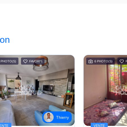
ion
 PHOTO(S)
FAVORIS
6 PHOTO(S)
Thierry
ENTE
VENTE