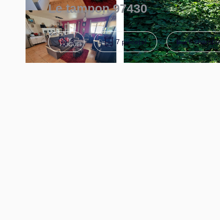
Le tampon 97430
3
7 pièce(s)
6 chambre
L'agence GUY HOQUET Le Tampon vous propose en exc
habitables avec deux dépendances sur un terrain de 
Elle se compose au premier niveau d'une dépendance 
Au niveau R+1 : une varangue de 42 m² avec vue mer 
chambre, une salle d'eau, un wc et un débarras ainsi
Au niveau R+2 : 3 chambres et un wc.
Atouts : possibilité de revenus locatifs en saisonnier
pour projet de dépendance supplémentaire, vue mer e
Les honoraires sont à la charge du vendeur.
Les informations sur les risques auxquels ce bien es