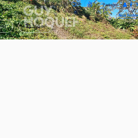
Partager :
Nos honor
(s)
150 m²
lusivité cette maison de 5 pièces sur 3 niveaux d'environ 150 m
750 m².
de 2 pièces et un garage.
et montagne, une cuisine ouverte sur le salon salle à manger, une
 qu'une dépendance de type studio.
 grâce aux 2 dépendances, terrain divisible, permis de construire acco
t montagne, quartier calme et résidentiel proche des commodités.
t exposé sont disponibles sur le site Géorisques : www.georisques.go