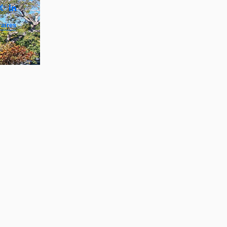
aires
²
rdé
uv.