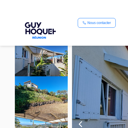
Vente maison 150 m², Le tampon 97430dpts_outre_mer.la_reuni
Nous contacter
Accueil
Maison
Ref. : 5119