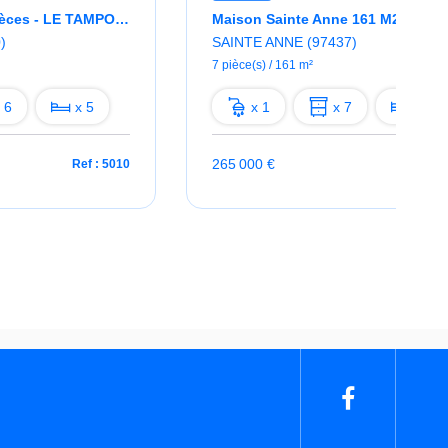
Maison Louée 6 Pièces - LE TAMPON 12ème
Maison Sainte Anne 161 M2
)
SAINTE ANNE (97437)
7 pièce(s) / 161 m²
 6
x 5
x 1
x 7
x 4
265 000 €
Ref : 5010
Ref : 