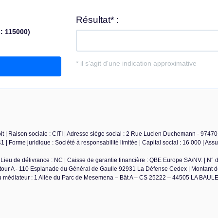
t | Raison sociale : CITI | Adresse siège social : 2 Rue Lucien Duchemann - 97470 
Forme juridique : Société à responsabilité limitée | Capital social : 16 000 | As
Lieu de délivrance : NC | Caisse de garantie financière : QBE Europe SA/NV. | N° 
e tour A - 110 Esplanade du Général de Gaulle 92931 La Défense Cedex | Montant de
u médiateur : 1 Allée du Parc de Mesemena – Bât A – CS 25222 – 44505 LA BAUL