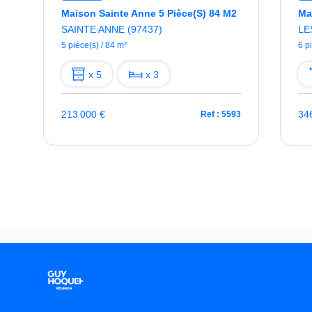
ins 9 Pièce(s)
Maison Sainte Anne 5 Pièce(s) 84 M2
SAINTE ANNE (97437)
LE
5 pièce(s) / 84 m²
6 p
x 5
x 3
213 000 €
34
5
Ref : 5593