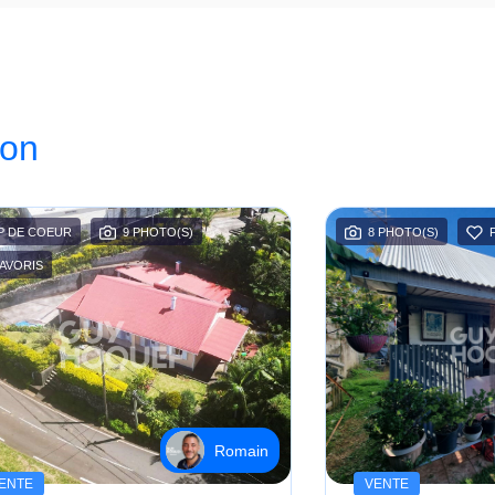
ion
P DE COEUR
9 PHOTO(S)
8 PHOTO(S)
AVORIS
Romain
ENTE
VENTE