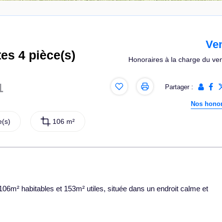
Ve
es 4 pièce(s)
Honoraires à la charge du ve
1
Partager :
Nos honor
(s)
106 m²
06m² habitables et 153m² utiles, située dans un endroit calme et