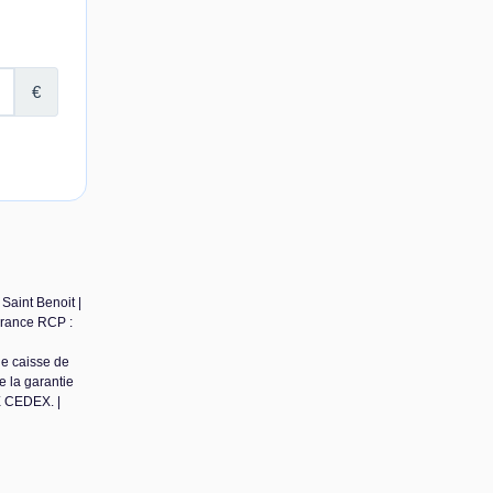
Saint Benoit |
surance RCP :
de caisse de
 la garantie
E CEDEX. |