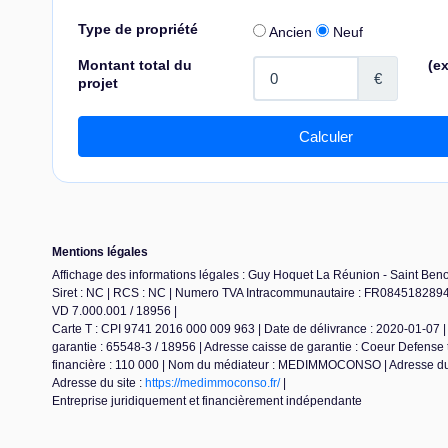
Mentions légales
Affichage des informations légales : Guy Hoquet La Réunion - Saint Benoi
Siret : NC | RCS : NC | Numero TVA Intracommunautaire : FR08451828941 | 
VD 7.000.001 / 18956 |
Carte T : CPI 9741 2016 000 009 963 | Date de délivrance : 2020-01-07 | 
garantie : 65548-3 / 18956 | Adresse caisse de garantie : Coeur Defens
financière : 110 000 | Nom du médiateur : MEDIMMOCONSO | Adresse d
Adresse du site :
https://medimmoconso.fr/
|
Entreprise juridiquement et financièrement indépendante