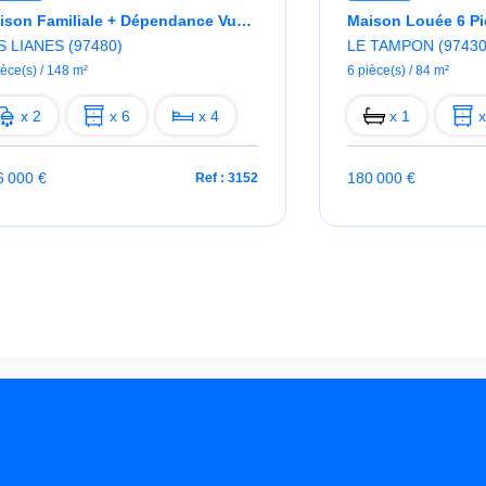
Maison Familiale + Dépendance Vue Mer
S LIANES (97480)
LE TAMPON (97430
ièce(s) / 148 m²
6 pièce(s) / 84 m²
x 2
x 6
x 4
x 1
x
6 000 €
180 000 €
Ref : 3152