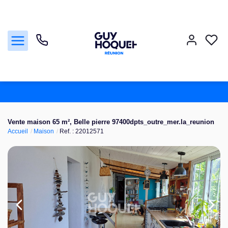
Acheter
Vente maison 65 m², Belle pierre 97400dpts_outre_mer.la_reunion
Accueil
Maison
Ref. : 22012571
Vendre
Louer
Faire gérer
Nos agences