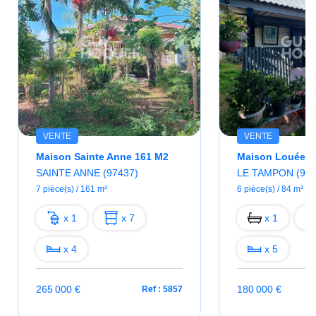
VENTE
VENTE
Maison Sainte Anne 161 M2
SAINTE ANNE (97437)
LE TAMPON (974
7 pièce(s) / 161 m²
6 pièce(s) / 84 m²
x 1
x 7
x 1
x 4
x 5
265 000 €
180 000 €
Ref : 5857