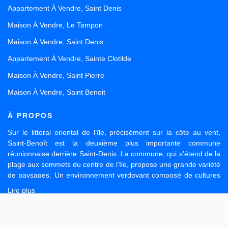
Appartement À Vendre, Saint Denis
Maison À Vendre, Le Tampon
Maison À Vendre, Saint Denis
Appartement À Vendre, Sainte Clotilde
Maison À Vendre, Saint Pierre
Maison À Vendre, Saint Benoit
À PROPOS
Sur le littoral oriental de l’île, précisément sur la côte au vent,
Saint-Benoît est la deuxième plus importante commune
réunionnaise derrière Saint-Denis. La commune, qui s’étend de la
plage aux sommets du centre de l’île, propose une grande variété
de paysages. Un environnement verdoyant composé de cultures
fruitières et de grands massifs forestiers intégrés dans le parc
Lire plus
national. Vous souhaitez vendre, louer ou acheter à Saint-Benoît
ou alentour ?
2 Rue Lucien Duchemann, 97470 Saint Benoit
Enseigne nationale de référence et agence de proximité, CITI
Afficher le téléphone