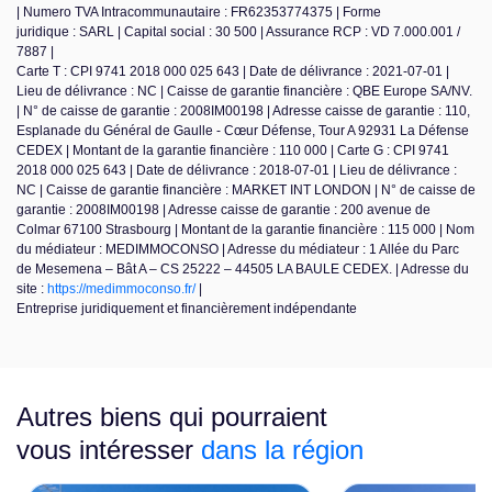
| Numero TVA Intracommunautaire : FR62353774375 | Forme
juridique : SARL | Capital social : 30 500 | Assurance RCP : VD 7.000.001 /
7887 |
Carte T : CPI 9741 2018 000 025 643 | Date de délivrance : 2021-07-01 |
Lieu de délivrance : NC | Caisse de garantie financière : QBE Europe SA/NV.
| N° de caisse de garantie : 2008IM00198 | Adresse caisse de garantie : 110,
Esplanade du Général de Gaulle - Cœur Défense, Tour A 92931 La Défense
CEDEX | Montant de la garantie financière : 110 000 | Carte G : CPI 9741
2018 000 025 643 | Date de délivrance : 2018-07-01 | Lieu de délivrance :
NC | Caisse de garantie financière : MARKET INT LONDON | N° de caisse de
garantie : 2008IM00198 | Adresse caisse de garantie : 200 avenue de
Colmar 67100 Strasbourg | Montant de la garantie financière : 115 000 | Nom
du médiateur : MEDIMMOCONSO | Adresse du médiateur : 1 Allée du Parc
de Mesemena – Bât A – CS 25222 – 44505 LA BAULE CEDEX. | Adresse du
site :
https://medimmoconso.fr/
|
Entreprise juridiquement et financièrement indépendante
Autres biens qui pourraient
vous intéresser
dans la région