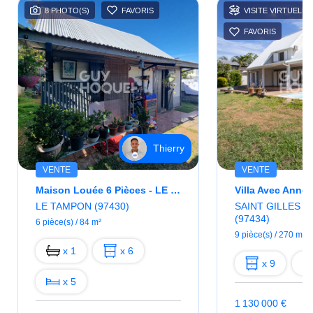
8 PHOTO(S)
FAVORIS
VISITE VIRTUELLE
FAVORIS
Thierry
VENTE
VENTE
Maison Louée 6 Pièces - LE TAMPON 12ème
LE TAMPON (97430)
SAINT GILLES L
(97434)
6 pièce(s) / 84 m²
9 pièce(s) / 270 m²
x 1
x 6
x 9
x 5
1 130 000 €