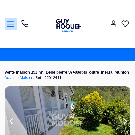
Acheter
Vente maison 192 m², Belle pierre 97400dpts_outre_mer.la_reunion
Accueil
Maison
Ref. : 22012441
Vendre
Louer
Faire gérer
Nos agences