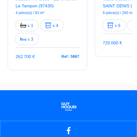
Le Tampon (97430)
SAINT DENIS (97
4 pièce(s) / 93 m²
6 pièce(s) / 260 m²
x 1
x 4
x 6
x 3
720 000 €
262 700 €
Ref : 5867