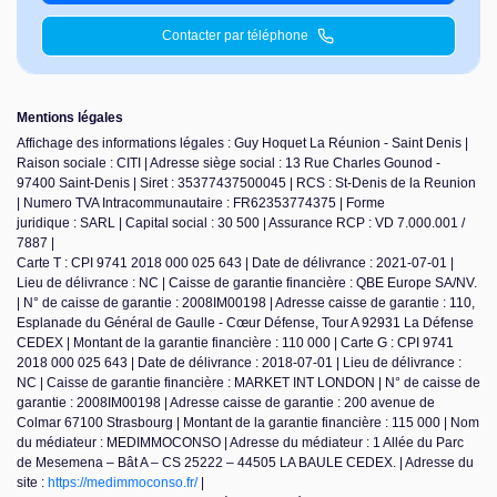
Contacter par téléphone
Mentions légales
Affichage des informations légales : Guy Hoquet La Réunion - Saint Denis |
Raison sociale : CITI | Adresse siège social : 13 Rue Charles Gounod -
97400 Saint-Denis | Siret : 35377437500045 | RCS : St-Denis de la Reunion
| Numero TVA Intracommunautaire : FR62353774375 | Forme
juridique : SARL | Capital social : 30 500 | Assurance RCP : VD 7.000.001 /
7887 |
Carte T : CPI 9741 2018 000 025 643 | Date de délivrance : 2021-07-01 |
Lieu de délivrance : NC | Caisse de garantie financière : QBE Europe SA/NV.
| N° de caisse de garantie : 2008IM00198 | Adresse caisse de garantie : 110,
Esplanade du Général de Gaulle - Cœur Défense, Tour A 92931 La Défense
CEDEX | Montant de la garantie financière : 110 000 | Carte G : CPI 9741
2018 000 025 643 | Date de délivrance : 2018-07-01 | Lieu de délivrance :
NC | Caisse de garantie financière : MARKET INT LONDON | N° de caisse de
garantie : 2008IM00198 | Adresse caisse de garantie : 200 avenue de
Colmar 67100 Strasbourg | Montant de la garantie financière : 115 000 | Nom
du médiateur : MEDIMMOCONSO | Adresse du médiateur : 1 Allée du Parc
de Mesemena – Bât A – CS 25222 – 44505 LA BAULE CEDEX. | Adresse du
site :
https://medimmoconso.fr/
|