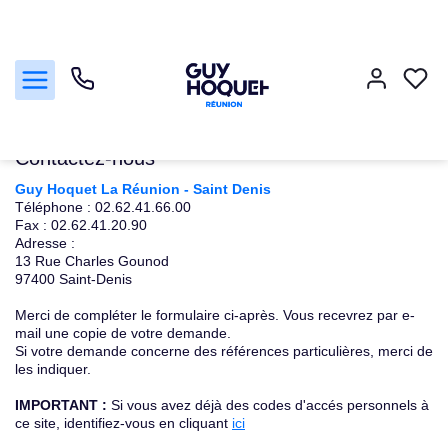
Accueil
Studio T1
Nous contacter
Nous contacter
Contactez-nous
Guy Hoquet La Réunion - Saint Denis
Téléphone :
02.62.41.66.00
Acheter
Fax :
02.62.41.20.90
Adresse :
Vendre
13 Rue Charles Gounod
97400
Saint-Denis
Louer
Merci de compléter le formulaire ci-après. Vous recevrez par e-
mail une copie de votre demande.
Si votre demande concerne des références particulières, merci de
Faire gérer
les indiquer.
IMPORTANT :
Si vous avez déjà des codes d'accés personnels à
Nos agences
ce site, identifiez-vous en cliquant
ici